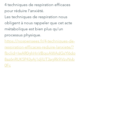
4 techniques de respiration efficaces 
pour réduire l’anxiété.
Les techniques de respiration nous 
obligent à nous rappeler que cet acte 
métabolique est bien plus qu’un 
processus physique.
https://nospensees.fr/4-techniques-de-
respiration-efficaces-reduire-lanxiete/?
fbclid=IwAR0ghHnVBqoAWAdGsYl6dq
8az6nRUK5P43yAj1djlUT3agRk9iVzvNvb
0Fc