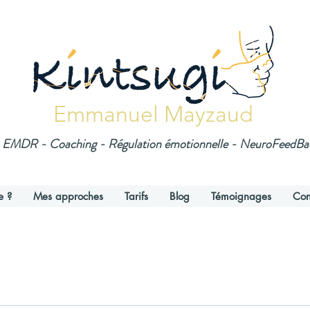
Emmanuel Mayzaud
EMDR - Coaching - Régulation émotionnelle - NeuroFeedB
e ?
Mes approches
Tarifs
Blog
Témoignages
Con