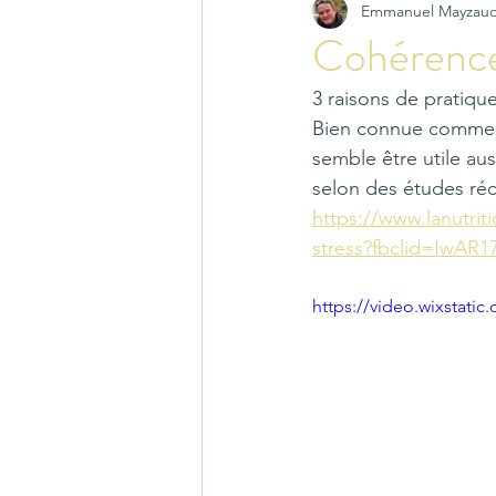
Emmanuel Mayzau
Cohérence c
3 raisons de pratique
Bien connue comme m
semble être utile au
selon des études ré
https://www.lanutrit
stress?fbclid=IwAR
https://video.wixstat