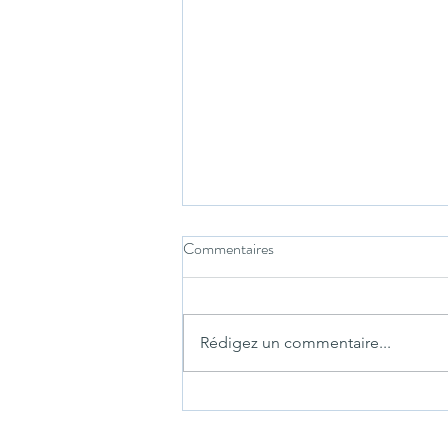
Commentaires
Rédigez un commentaire...
Deuxième vague Covid? Celle des
troubles mentaux inquiète les psy