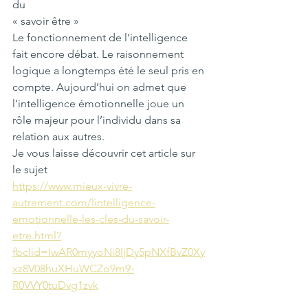
du 
« savoir être »
Le fonctionnement de l’intelligence 
fait encore débat. Le raisonnement 
logique a longtemps été le seul pris en 
compte. Aujourd’hui on admet que 
l’intelligence émotionnelle joue un 
rôle majeur pour l’individu dans sa 
relation aux autres.
Je vous laisse découvrir cet article sur 
le sujet 
https://www.mieux-vivre-
autrement.com/lintelligence-
emotionnelle-les-cles-du-savoir-
etre.html?
fbclid=IwAR0myyoNi8IjDy5pNXfBvZ0Xy
xz8V08huXHuWCZo9m9-
R0VVY0tuDvg1zvk