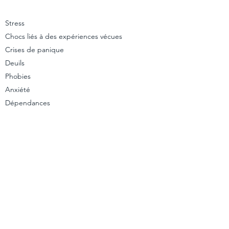
Stress
Chocs liés à des expériences vécues
Crises de panique
Deuils
Phobies
Anxiété
Dépendances
Troubles alimentaires
Troubles de la personnalité
Etc.
...
RAPPELS :
L’EMDR-RSB n’est ni une pratique médicale, ni
paramédicale et ne prétend pas s'y substituer.