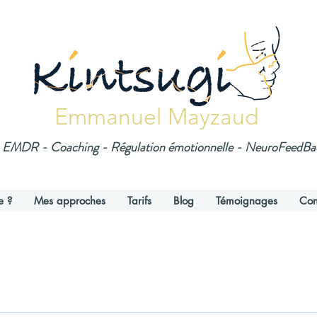
Emmanuel Mayzaud
EMDR - Coaching - Régulation émotionnelle - NeuroFeedB
e ?
Mes approches
Tarifs
Blog
Témoignages
Con