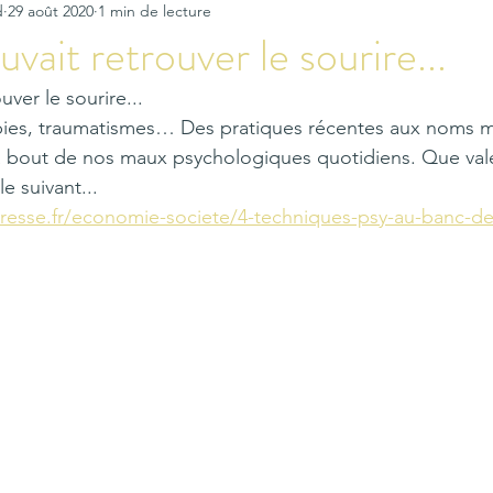
d
29 août 2020
1 min de lecture
uvait retrouver le sourire...
uver le sourire...
obies, traumatismes… Des pratiques récentes aux noms m
à bout de nos maux psychologiques quotidiens. Que vale
le suivant...
resse.fr/economie-societe/4-techniques-psy-au-banc-des