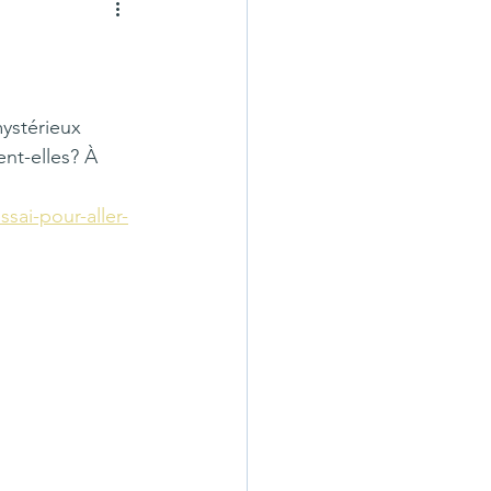
ystérieux 
nt-elles? À 
sai-pour-aller-